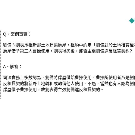
◆
Q、案例事實：
劉備向劉表承租新野土地建築房屋，租約中約定「劉備對於土地租賃權
房屋借予第三人曹操使用，劉表得悉後，能否主張劉備違反租賃契約?
A、解答：
司法實務上多數認為，劉備將房屋借給曹操使用，曹操所使用者乃是劉
反租賃契約將新野土地轉租或轉借他人使用。不過，當然也有人認為劉
房屋借予曹操使用，故劉表得主張劉備違反租賃契約。