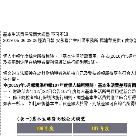
基本生活費保障兩大調整 不可不知
2019-05-06 09:06經濟日報 安永聯合會計師事務所 楊建華提供
( 教你
個人申報年度綜合所得稅時，「基本生活所需費用」在去(2018)年5
及採用則定明在納稅者權利保護法施行細則第3條。
條文的立法精神在於針對納稅者為維持自己及受扶養親屬得享有符合人
生存權。
今(2019)年5月報稅季申報107年度個人綜所稅時，基本生活費差額
一、 財政部去年12月22日公告107年度每人基本生活所需費用從新台幣(後
二、 修正納稅者權利保護法施行細則，調整基本生活費對應至綜合所
如表一所示。如比較後基本生活費差額大於零，則該差額可自綜合所得