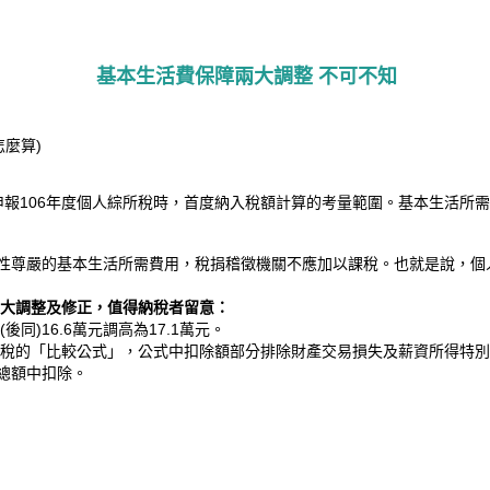
基本生活費保障兩大調整 不可不知
怎麼算)
月申報106年度個人綜所稅時，首度納入稅額計算的考量範圍。基本生活所需
性尊嚴的基本生活所需費用，稅捐稽徵機關不應加以課稅。也就是說，個
有兩大調整及修正，值得納稅者留意：
同)16.6萬元調高為17.1萬元。
得稅的「比較公式」，公式中扣除額部分排除財產交易損失及薪資所得特
總額中扣除。