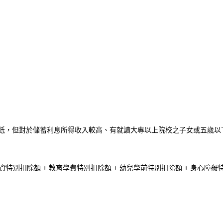
低，但對於儲蓄利息所得收入較高、有就讀大專以上院校之子女或五歲以
 儲蓄投資特別扣除額 + 教育學費特別扣除額 + 幼兒學前特別扣除額 + 身心障礙