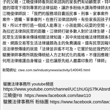
子的父親，江曉俊律師看到前來諮詢的家長們有幼顧需求，特
適的環境下得到專業的法律協助，讓許多粉絲大讚海帶律師太
江曉俊律師說：「我們的服務項目囊括民事、刑事、家事案件
案件、遺矚、軍事審判。在進行法律諮詢時，有些家長因孩子
程，所以才想打造一個成人能專注，小孩能開心玩耍的空間。
為拉近法律與民眾的距離，江律師打破多數人對於法律生硬、恐懼
民眾生活瑣事來傳達相關法律知識，其中夾娃娃機法律問題系
故、網路交易等生活法律議題為主的免費講座，還有民眾因報
活法律想傳達的就是「法律並非遙不可及，它實於貼近我們的
駿騰律師事務所跳脫傳統給人方正制式化的風格，不僅因應親
何用法律維護自身權益，這也讓原先給人嚴肅印象的「律師」
新聞網址:
ctee.com.tw/industrynews/activity/140045.html
駿騰法律事務所 youtube頻道
https://www.youtube.com/channel/UC1hUGjS7fKAbsr
江曉俊FB
https://www.facebook.com/law110
駿騰法律事務所 粉絲團
https://www.facebook.com/law