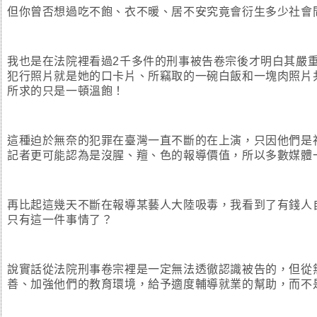
但你曾否想過吃不飽、衣不暖、居不安究竟會衍生多少社會
我也是在法院裡看過2千多件的刑事被告卷宗後才明白其嚴
犯行照片就是她的口卡片、所竊取的一碗白飯和一塊肉照片
所求的只是一頓溫飽！
這種迫於無奈的犯罪在臺灣一直不斷的在上演，只因他們是
記者更可能認為是沒腥、羶、色的報導價值，所以多數媒體
再比起這幾天不斷在報導某藝人大陸吸毒，我看到了有錢人
只有這一件事情了？
說實話從法院刑事卷宗裡是一定無法透徹認識被告的，但從
善、加強他們的教育環境，給予適度輔導就業的幫助，而不