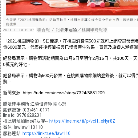
聯合報 / 記者
朱冠諭
／桃園即時報導
2021-11-10 19:07
「2021
桃園
購物節」5日開跑，在桃園消費滿500元就可上網登錄發票
億6000萬元，代表疫後經濟振興已慢慢產生效果，買氣及旅遊人潮逐
經發局表示，購物節活動期間為11月5日至明年2月15日，共100天
0萬元的好宅。
經發局表示，購物滿500元發票，在桃園購物節網站登錄後，就可以得
獎。
新聞來源:
https://udn.com/news/story/7324/5881209
騰法律事務所 江曉俊律師 關心您
服務電話: (03)461-0171
line id: 0978628231
按此網址加line好友喔~
https://line.me/ti/p/vcH_eNyr8Z
微信: lawlaw110110
服務連結:
https://linktr.ee/law110