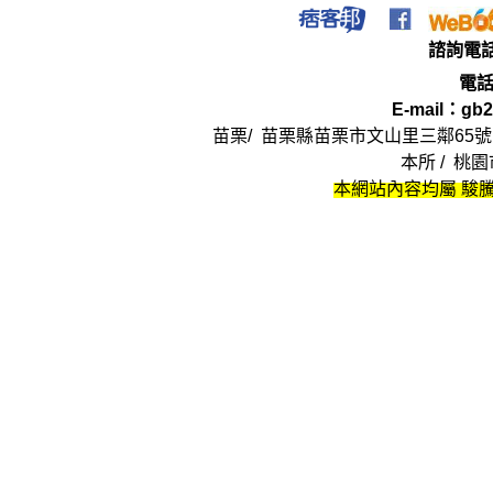
法
律
諮詢電
電
E-mail：
gb2
苗栗/ 苗栗縣苗栗市文山里三鄰
65
號
本所 / 桃
本網站內容均屬 駿騰
律師,大律師,不敗 