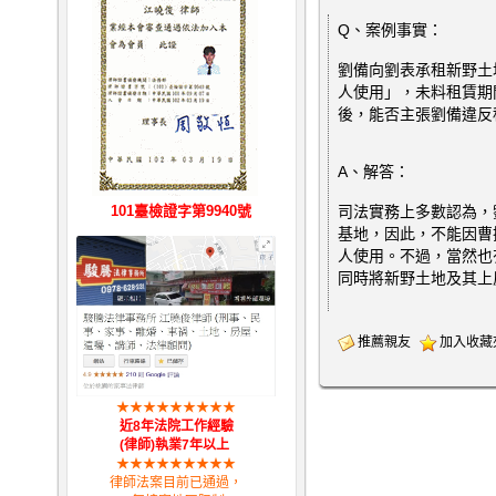
Q、案例事實：
劉備向劉表承租新野土
人使用」，未料租賃期
後，能否主張劉備違反
A、解答：
101臺檢證字第9940號
司法實務上多數認為，
基地，因此，不能因曹
人使用。不過，當然也
同時將新野土地及其上
推薦親友
加入收藏
★
★
★
★
★
★
★
★
★
近8年法院工作經驗
(律師)執業7年以上
★
★
★
★
★
★
★
★
★
律師法案目前已通過，