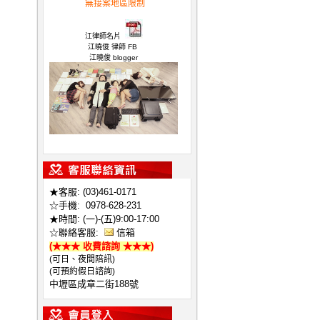
無接案地區限制
律師,不敗 律師
江律師名片
江曉俊 律師 FB
江曉俊 blogger
江曉俊 所長 開箱文
★客服: (03)461-0171
☆手機:
0978-628-231
★時間: (一)-(五)9:00-17:00
☆聯絡客服:
信箱
(★★★ 收費諮詢 ★★★)
(可日、夜間陪訊)
(可預約假日諮詢)
中壢區成章二街188號