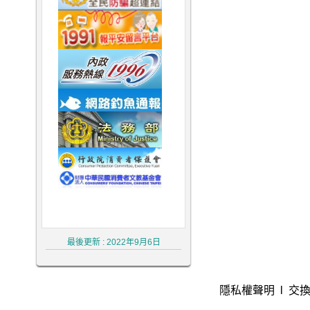
律師,大律師,不敗 律師 事務 所,律师,冤
罪 律師,不敗 律師
最後更新 : 2022年9月6日
隱私權聲明
l
交