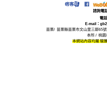
法
律
諮詢電
電
E-mail：
gb2
苗栗/ 苗栗縣苗栗市文山里三鄰
65
號
本所 / 桃
本網站內容均屬 駿騰
律師,大律師,不敗 