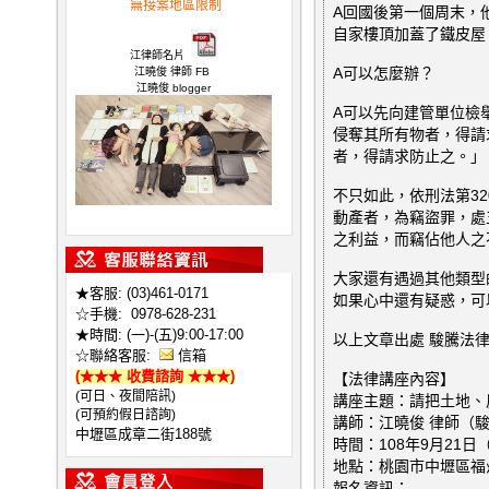
無接案地區限制
A回國後第一個周末，
律師,不敗 律師
自家樓頂加蓋了鐵皮屋
江律師名片
A可以怎麼辦？
江曉俊 律師 FB
江曉俊 blogger
A可以先向建管單位檢
侵奪其所有物者，得請
者，得請求防止之。」
不只如此，依刑法第3
江曉俊 所長 開箱文
動產者，為竊盜罪，處
之利益，而竊佔他人之
大家還有遇過其他類型
★客服: (03)461-0171
如果心中還有疑惑，可
☆手機:
0978-628-231
★時間: (一)-(五)9:00-17:00
以上文章出處 駿騰法
☆聯絡客服:
信箱
(★★★ 收費諮詢 ★★★)
【法律講座內容】
(可日、夜間陪訊)
講座主題：請把土地、
(可預約假日諮詢)
講師：江曉俊 律師（
中壢區成章二街188號
時間：108年9月21日（六
地點：桃園市中壢區福
報名資訊：