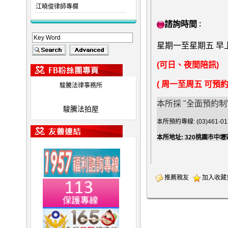
江曉俊律師專欄
諮詢時間
：
星期一至星期五 早上9
(可日、夜間陪訊)
( 周一至周五 可
駿騰法律事務所
本所採 "全面預約制
駿騰法拍屋
本所預約專線: (03)461-017
本所地址: 320桃園市中壢
推薦親友
加入收藏