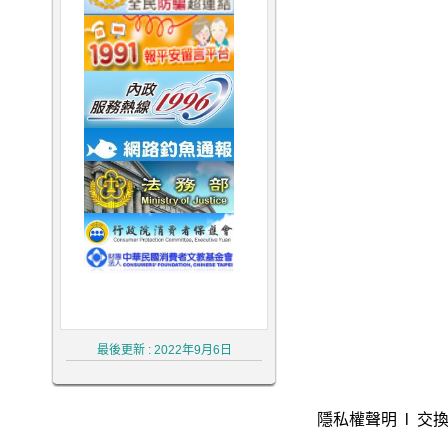
律師,大律師,不敗 律師 事務 所,律师,冤
罪 律師,不敗 律師
最後更新 : 2022年9月6日
隱私權聲明
l
交