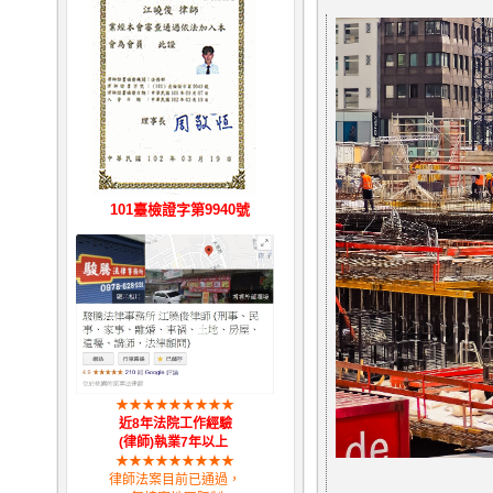
101臺檢證字第9940號
★
★
★
★
★
★
★
★
★
近8年法院工作經驗
(律師)執業7年以上
★
★
★
★
★
★
★
★
★
律師法案目前已通過，