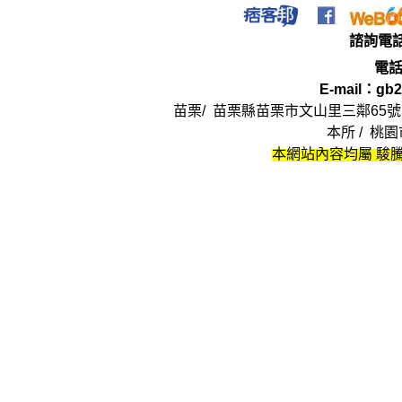
法
律
諮詢電
電
E-mail：
gb2
苗栗/ 苗栗縣苗栗市文山里三鄰
65
號
本所 / 桃
本網站內容均屬 駿騰
律師,大律師,不敗 