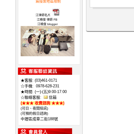
無接案地區限制
律師,不敗 律師
江律師名片
江曉俊 律師 FB
江曉俊 blogger
江曉俊 所長 開箱文
★客服: (03)461-0171
☆手機:
0978-628-231
★時間: (一)-(五)9:00-17:00
☆聯絡客服:
信箱
(★★★ 收費諮詢 ★★★)
(可日、夜間陪訊)
(可預約假日諮詢)
中壢區成章二街188號