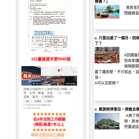
普通？」
買房常
問題算是
只是出差了一個月，回
了？
A回國後
101臺檢證字第9940號
到自家樓
現隔壁鄰
蓋了鐵皮屋，不只如此，這
頂。
A可以怎麼辦？
買房附停車位，停進去
★
★
★
★
★
★
★
★
★
A買了
近8年法院工作經驗
現，原本
(律師)執業7年以上
然畫成這
★
★
★
★
★
★
★
★
★
律師法案目前已通過，