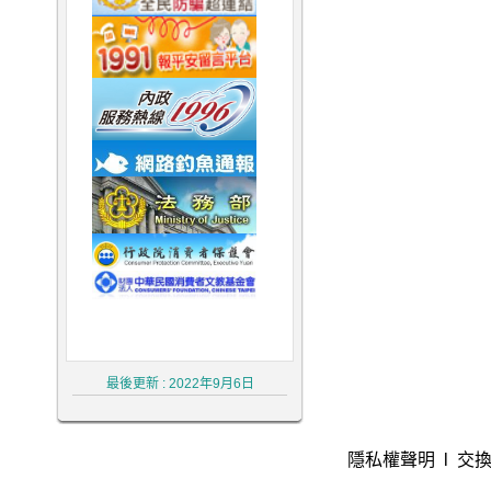
律師,大律師,不敗 律師 事務 所,律师,冤
罪 律師,不敗 律師
最後更新 : 2022年9月6日
隱私權聲明
l
交