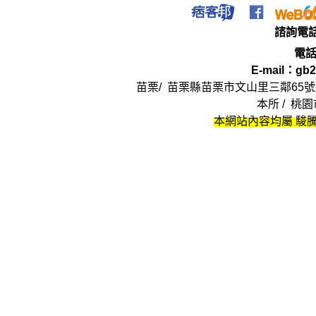
法
律
諮詢電
電
E-mail：
gb2
苗栗/ 苗栗縣苗栗市文山里三鄰
65
號
本所 / 桃
本網站內容均屬 駿騰
律師,大律師,不敗 