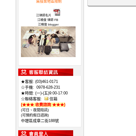
無接案地區限制
律師,不敗 律師
江律師名片
江曉俊 律師 FB
江曉俊 blogger
江曉俊 所長 開箱文
★客服: (03)461-0171
☆手機:
0978-628-231
★時間: (一)-(五)9:00-17:00
☆聯絡客服:
信箱
(★★★ 收費諮詢 ★★★)
(可日、夜間陪訊)
(可預約假日諮詢)
中壢區成章二街188號