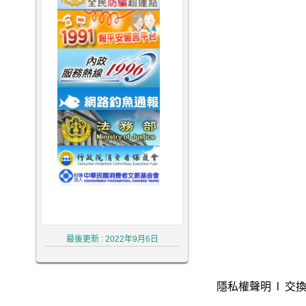
律師,大律師,不敗 律師 事務 所,律师,冤
罪 律師,不敗 律師
最後更新 : 2022年9月6日
隱私權聲明
l
交