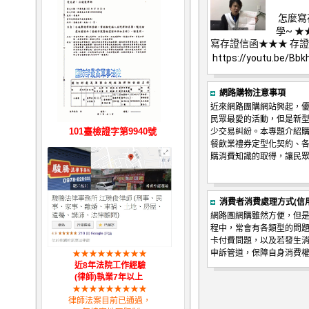
怎麼寫
學~ 
寫存證信函★★★ 存
https://youtu.be/Bbk
網路購物注意事項
近來網路團購網站興起，
民眾最愛的活動，但是新
101臺檢證字第9940號
少交易糾紛。本專題介紹
餐飲業禮券定型化契約、
購消費知識的取得，讓民
消費者消費處理方式(信
網路團網購雖然方便，但
程中，常會有各類型的問
卡付費問題，以及若發生
申訴管道，保障自身消費
★
★
★
★
★
★
★
★
★
近8年法院工作經驗
(律師)執業7年以上
★
★
★
★
★
★
★
★
★
律師法案目前已通過，